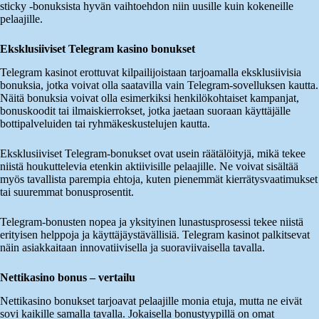
sticky -bonuksista hyvän vaihtoehdon niin uusille kuin kokeneille
pelaajille.
Eksklusiiviset Telegram kasino bonukset
Telegram kasinot erottuvat kilpailijoistaan tarjoamalla eksklusiivisia
bonuksia, jotka voivat olla saatavilla vain Telegram-sovelluksen kautta.
Näitä bonuksia voivat olla esimerkiksi henkilökohtaiset kampanjat,
bonuskoodit tai ilmaiskierrokset, jotka jaetaan suoraan käyttäjälle
bottipalveluiden tai ryhmäkeskustelujen kautta.
Eksklusiiviset Telegram-bonukset ovat usein räätälöityjä, mikä tekee
niistä houkuttelevia etenkin aktiivisille pelaajille. Ne voivat sisältää
myös tavallista parempia ehtoja, kuten pienemmät kierrätysvaatimukset
tai suuremmat bonusprosentit.
Telegram-bonusten nopea ja yksityinen lunastusprosessi tekee niistä
erityisen helppoja ja käyttäjäystävällisiä. Telegram kasinot palkitsevat
näin asiakkaitaan innovatiivisella ja suoraviivaisella tavalla.
Nettikasino bonus – vertailu
Nettikasino bonukset tarjoavat pelaajille monia etuja, mutta ne eivät
sovi kaikille samalla tavalla. Jokaisella bonustyypillä on omat