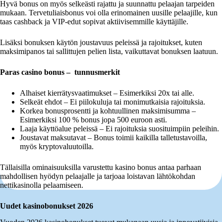
Hyvä bonus on myös selkeästi rajattu ja suunnattu pelaajan tarpeiden
mukaan. Tervetuliaisbonus voi olla erinomainen uusille pelaajille, kun
taas cashback ja VIP-edut sopivat aktiivisemmille käyttäjille.
Lisäksi bonuksen käytön joustavuus peleissä ja rajoitukset, kuten
maksimipanos tai sallittujen pelien lista, vaikuttavat bonuksen laatuun.
Paras casino bonus – tunnusmerkit
Alhaiset kierrätysvaatimukset – Esimerkiksi 20x tai alle.
Selkeät ehdot – Ei piilokuluja tai monimutkaisia rajoituksia.
Korkea bonusprosentti ja kohtuullinen maksimisumma –
Esimerkiksi 100 % bonus jopa 500 euroon asti.
Laaja käyttöalue peleissä – Ei rajoituksia suosituimpiin peleihin.
Joustavat maksutavat – Bonus toimii kaikilla talletustavoilla,
myös kryptovaluutoilla.
Tällaisilla ominaisuuksilla varustettu kasino bonus antaa parhaan
mahdollisen hyödyn pelaajalle ja tarjoaa loistavan lähtökohdan
nettikasinolla pelaamiseen.
Uudet kasinobonukset 2026