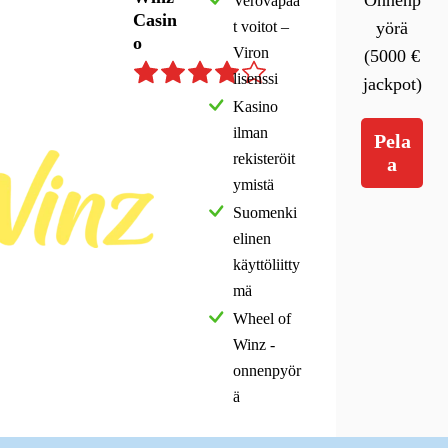
Verovapaa
Casin
t voitot –
yörä
o
Viron
(5000 €
lisenssi
jackpot)
Kasino
ilman
Pela
rekisteröit
a
ymistä
Suomenki
elinen
käyttöliitty
mä
Wheel of
Winz -
onnenpyör
ä