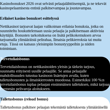
Kasinobonukset 2026 ovat selvästi pelaajalähtöisempiä, ja ne tekevät
kasinopelaamisesta entistä palkitsevampaa ja joustavampaa.
Erilaiset kasino bonukset esittelyssä
Nettikasinot tarjoavat laajan valikoiman erilaisia bonuksia, jotka on
suunniteltu houkuttelemaan uusia pelaajia ja palkitsemaan aktiivisia
käyttäjiä. Bonusten tarkoituksena on lisätä pelikokemuksen arvoa
tarjoamalla ylimääräistä pelirahaa, Ilmaisia pelikierroksia tai muita
etuja. Tässä on katsaus yleisimpiin bonustyyppeihin ja niiden
toimintaan.
Tervetuliaisbonus
Tervetuliaisbonus on nettikasinoiden yleisin ja tärkein tarjous,
suunnattu erityisesti uusille pelaajille. Se antaa pelaajalle
mahdollisuuden tutustua kasinoon lisäetujen avulla, kuten
talletusbonusten ja ilmaiskierrosten muodossa. Esimerkiksi 100 %:n
tervetuliaisbonus tuplaa pelaajan ensimmäisen talletuksen, mikä tarjoaa
enemmän pelivaroja aloitukseen.
Talletusbonus (reload bonus)
Talletusbonus palkitsee pelaajan tekemästä talletuksesta ylimääräisellä