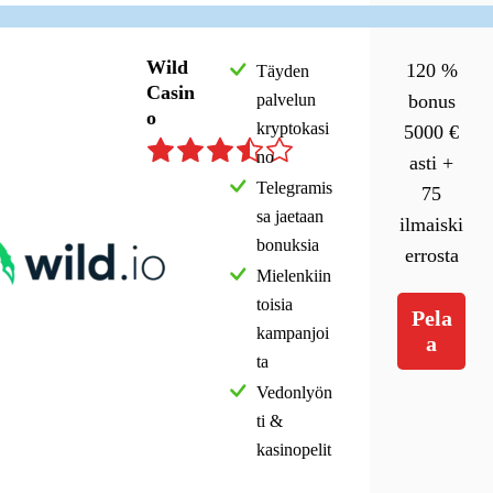
Wild
120 %
Täyden
Casin
palvelun
bonus
o
kryptokasi
5000 €
no
asti +
Telegramis
75
sa jaetaan
ilmaiski
bonuksia
errosta
Mielenkiin
toisia
Pela
kampanjoi
a
ta
Vedonlyön
ti &
kasinopelit