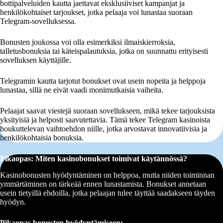
bottipalveluiden kautta jaettavat eksklusiiviset kampanjat ja
henkilökohtaiset tarjoukset, jotka pelaaja voi lunastaa suoraan
Telegram-sovelluksessa.
Bonusten joukossa voi olla esimerkiksi ilmaiskierroksia,
talletusbonuksia tai käteispalautuksia, jotka on suunnattu erityisesti
sovelluksen käyttäjille.
Telegramin kautta tarjotut bonukset ovat usein nopeita ja helppoja
lunastaa, sillä ne eivät vaadi monimutkaisia vaiheita.
Pelaajat saavat viestejä suoraan sovellukseen, mikä tekee tarjouksista
yksityisiä ja helposti saavutettavia. Tämä tekee Telegram kasinoista
houkuttelevan vaihtoehdon niille, jotka arvostavat innovatiivisia ja
henkilökohtaisia bonuksia.
Pikaopas: Miten kasinobonukset toimivat käytännössä?
Kasinobonusten hyödyntäminen on helppoa, mutta niiden toiminnan
ymmärtäminen on tärkeää ennen lunastamista. Bonukset annetaan
usein tietyillä ehdoilla, jotka pelaajan tulee täyttää saadakseen täyden
hyödyn.
Pikaopas bonusten hyödyntämiseen: