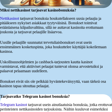
Miksi nettikasinot tarjoavat kasinobonuksia?
Nettikasinot
tarjoavat bonuksia houkutellakseen uusia pelaajia ja
pitääkseen nykyiset asiakkaat tyytyväisinä. Bonukset toimivat
eräänlaisena kilpailuvalttina, sillä ne auttavat kasinoita erottumaan
joukosta ja tarjoavat pelaajille lisäarvoa.
Uusille pelaajille suunnatut tervetuliaisbonukset ovat usein
ensimmäinen kosketuspinta, joka houkuttelee käyttäjiä kokeilemaan
kasinoa.
Uskollisuusohjelmien ja cashback-tarjousten kautta kasinot
varmistavat, että aktiiviset pelaajat tuntevat olonsa arvostetuiksi ja
palaavat pelaamaan uudelleen.
Bonukset eivät siis ole pelkkää hyväntekeväisyyttä, vaan tärkeä osa
kasinon tapaa sitouttaa pelaajat.
Tarjoavatko Telegram kasinot bonuksia?
Telegram kasinot
tarjoavat usein ainutlaatuisia bonuksia, jotka erottuvat
perinteisten nettikasinoiden tarjouksista. Näihin kuuluvat esimerkiksi