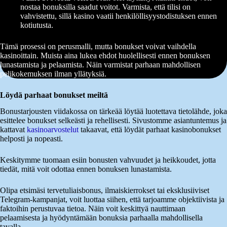
nostaa bonuksilla saadut voitot. Varmista, että tilisi on
vahvistettu, sillä kasino vaatii henkilöllisyystodistuksen ennen
kotiutusta.
Tämä prosessi on perusmalli, mutta bonukset voivat vaihdella
kasinoittain. Muista aina lukea ehdot huolellisesti ennen bonuksen
lunastamista ja pelaamista. Näin varmistat parhaan mahdollisen
pelikokemuksen ilman yllätyksiä.
Löydä parhaat bonukset meiltä
Bonustarjousten viidakossa on tärkeää löytää luotettava tietolähde, joka
esittelee bonukset selkeästi ja rehellisesti. Sivustomme asiantuntemus ja
kattavat
kasinoarvostelut
takaavat, että löydät parhaat kasinobonukset
helposti ja nopeasti.
Keskitymme tuomaan esiin bonusten vahvuudet ja heikkoudet, jotta
tiedät, mitä voit odottaa ennen bonuksen lunastamista.
Olipa etsimäsi tervetuliaisbonus, ilmaiskierrokset tai eksklusiiviset
Telegram-kampanjat, voit luottaa siihen, että tarjoamme objektiivista ja
faktoihin perustuvaa tietoa. Näin voit keskittyä nauttimaan
pelaamisesta ja hyödyntämään bonuksia parhaalla mahdollisella
tavalla.