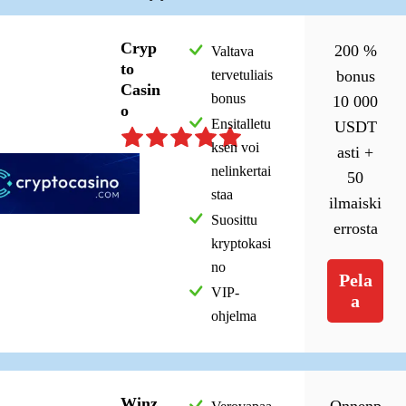
Cryp
200 %
Valtava
to
tervetuliais
bonus
Casin
bonus
10 000
o
Ensitalletu
USDT
ksen voi
asti +
nelinkertai
50
staa
ilmaiski
Suosittu
errosta
kryptokasi
no
Pela
VIP-
a
ohjelma
Winz
Onnenp