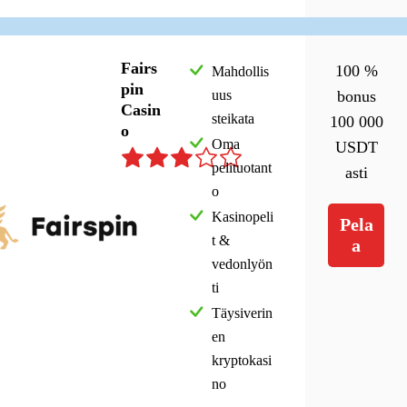
Fairs
100 %
Mahdollis
pin
uus
bonus
Casin
steikata
100 000
o
Oma
USDT
pelituotant
asti
o
Kasinopeli
Pela
t &
a
vedonlyön
ti
Täysiverin
en
kryptokasi
no