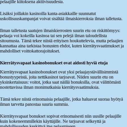
pelaajille kiitoksena aktiivisuudesta.
Lisäksi joillakin kasinoilla kanta-asiakkaille suunnatut
uskollisuuskampanjat voivat sisältää ilmaiskierroksia ilman talletusta.
Ilman talletusta saatujen ilmaiskierrosten suurin etu on riskittömyys:
pelaaja voi kokeilla kasinoa tai sen pelejä ilman taloudellista
sitoumusta. Tämä tekee niistä erityisen houkuttelevia, mutta pelaajien
kannattaa aina tarkistaa bonusten ehdot, kuten kierrätysvaatimukset ja
mahdolliset voittokattorajoitukset.
Kierrätysvapaat kasinobonukset ovat aidosti hyviä etuja
Kierrätysvapaat kasinobonukset ovat yksi pelaajaystävällisimmistä
bonustyypeistä, joita nettikasinot tarjoavat. Niiden suurin etu on
yksinkertaisuus: voitot, jotka saat näillä bonuksilla, ovat välittömästi
nostettavissa ilman monimutkaisia kierrätysvaatimuksia.
Tämä tekee niistä erinomaisia pelaajille, jotka haluavat suoraa hyötyä
ilman tarvetta panostaa suuria summia.
Kierrätysvapaat bonukset sopivat erinomaisesti niin uusille pelaajille
kuin kokeneemmillekin käyttäjille. Ne tarjoavat selkeyttä ja
mahdollisuuden keskittyä itse pelaamiseen.