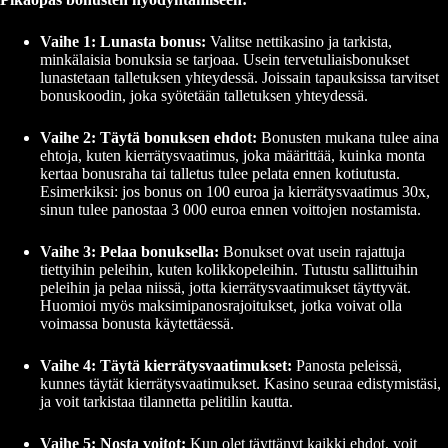
Vaihe 1: Lunasta bonus:
Valitse nettikasino ja tarkista,
minkälaisia bonuksia se tarjoaa. Usein tervetuliaisbonukset
lunastetaan talletuksen yhteydessä. Joissain tapauksissa tarvitset
bonuskoodin, joka syötetään talletuksen yhteydessä.
Vaihe 2: Täytä bonuksen ehdot:
Bonusten mukana tulee aina
ehtoja, kuten kierrätysvaatimus, joka määrittää, kuinka monta
kertaa bonusraha tai talletus tulee pelata ennen kotiutusta.
Esimerkiksi: jos bonus on 100 euroa ja kierrätysvaatimus 30x,
sinun tulee panostaa 3 000 euroa ennen voittojen nostamista.
Vaihe 3: Pelaa bonuksella:
Bonukset ovat usein rajattuja
tiettyihin peleihin, kuten kolikkopeleihin. Tutustu sallittuihin
peleihin ja pelaa niissä, jotta kierrätysvaatimukset täyttyvät.
Huomioi myös maksimipanosrajoitukset, jotka voivat olla
voimassa bonusta käytettäessä.
Vaihe 4: Täytä kierrätysvaatimukset:
Panosta peleissä,
kunnes täytät kierrätysvaatimukset. Kasino seuraa edistymistäsi,
ja voit tarkistaa tilannetta pelitilin kautta.
Vaihe 5: Nosta voitot:
Kun olet täyttänyt kaikki ehdot, voit