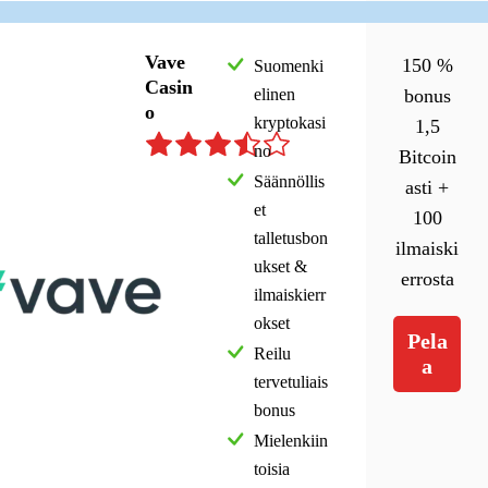
Vave
150 %
Suomenki
Casin
elinen
bonus
o
kryptokasi
1,5
no
Bitcoin
Säännöllis
asti +
et
100
talletusbon
ilmaiski
ukset &
errosta
ilmaiskierr
okset
Pela
Reilu
a
tervetuliais
bonus
Mielenkiin
toisia